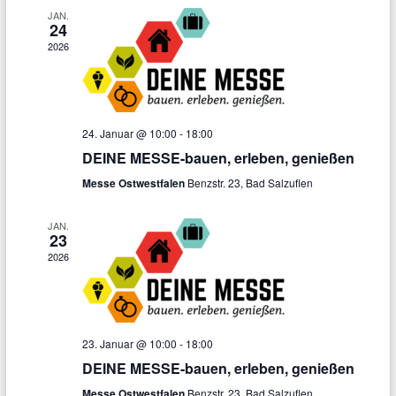
N
.
JAN.
n
24
a
2026
g
v
A
i
n
g
24. Januar @ 10:00
-
18:00
s
DEINE MESSE-bauen, erleben, genießen
a
i
Messe Ostwestfalen
Benzstr. 23, Bad Salzuflen
t
c
h
i
JAN.
23
t
o
2026
e
n
n
-
23. Januar @ 10:00
-
18:00
N
DEINE MESSE-bauen, erleben, genießen
a
Messe Ostwestfalen
Benzstr. 23, Bad Salzuflen