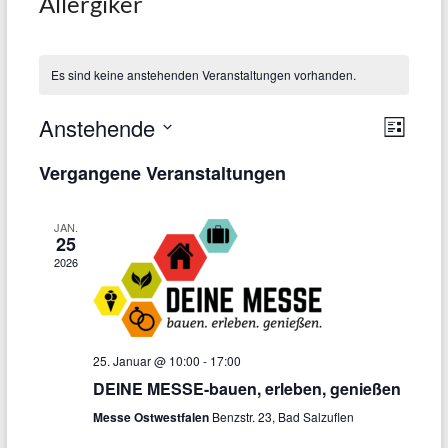
Allergiker
dem
Hause
Kobold
Es sind keine anstehenden Veranstaltungen vorhanden.
Vorwerk
Anstehende
A
V
L
e
i
n
D
Vergangene Veranstaltungen
s
a
r
s
t
e
t
a
i
JAN.
u
25
n
c
2026
m
s
h
w
t
ä
t
a
h
e
25. Januar @ 10:00
-
17:00
l
l
DEINE MESSE-bauen, erleben, genießen
n
e
t
Messe Ostwestfalen
Benzstr. 23, Bad Salzuflen
-
n
u