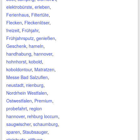
elektrobürste
,
erleben
,
Ferienhaus
,
Filtertüte
,
Flecken
,
Fleckenlöser
,
freizeit
,
Frühjahr
,
Frühjahrsputz
,
genießen
,
Geschenk
,
hameln
,
handhabung
,
hannover
,
hohnhorst
,
kobold
,
koboldontour
,
Matratzen
,
Messe Bad Salzuflen
,
neustadt
,
nienburg
,
Nordrhein Westfalen
,
Ostwestfalen
,
Premium
,
probefahrt
,
region
hannover
,
rehburg loccum
,
saugwischer
,
schaumburg
,
sparen
,
Staubsauger
,
steinhude
,
stiftung