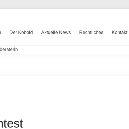
Lydia
h
Der Kobold
Aktuelle News
Rechtliches
Kontakt
Heinig-
Ihre
Kobold
Vorwerk
Fachberaterin
Akku-
Staubsauger,
Saugwischer,
Staubsauger
ntest
und
Saugroboter