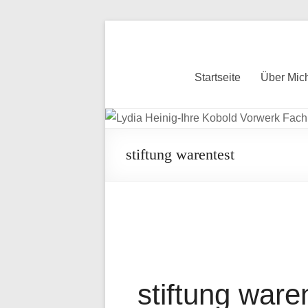
Skip
to
content
Startseite
Über Mic
stiftung warentest
stiftung ware