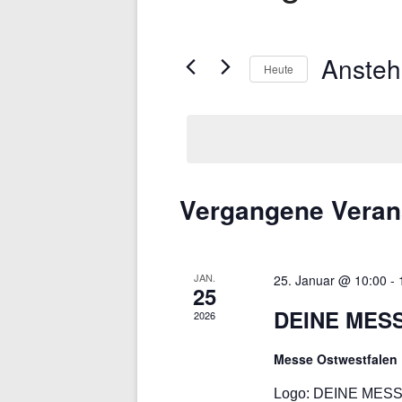
Anste
Heute
D
a
t
u
m
Vergangene Veran
w
ä
h
JAN.
25. Januar @ 10:00
-
25
l
DEINE MESSE
2026
e
n
Messe Ostwestfalen
.
Logo: DEINE MESSE